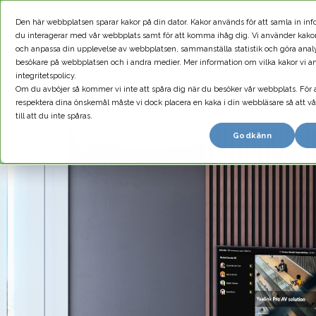
Den här webbplatsen sparar kakor på din dator. Kakor används för att samla in in
PRODUKTER
du interagerar med vår webbplats samt för att komma ihåg dig. Vi använder kakor f
och anpassa din upplevelse av webbplatsen, sammanställa statistik och göra anal
besökare på webbplatsen och i andra medier. Mer information om vilka kakor vi an
integritetspolicy.
Om du avböjer så kommer vi inte att spåra dig när du besöker vår webbplats. För 
respektera dina önskemål måste vi dock placera en kaka i din webbläsare så att v
till att du inte spåras.
Godkänn