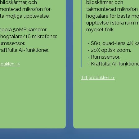
 bildskärmar, och
bildskärmar, och
monterad mikrofon för
takmonterad mikrofon
ta möjliga upplevelse.
högtalare för bästa mö
upplevlse i stora rum 
rippla 50MP kameror.
mycket folk.
 högtalare/16 mikrofoner.
umssensor.
- S80, quad-lens 4K k
aftfulla AI-funktioner.
- 20X optisk zoom.
- Rumssensor.
- Kraftulla AI-funktione
odukten ->
Till produkten ->