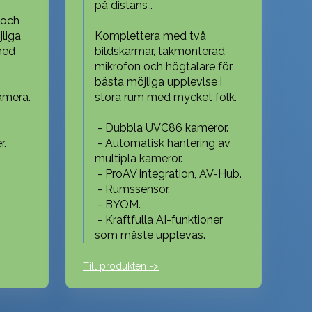
på distans .
 och
jliga
Komplettera med två
med
bildskärmar, takmonterad
mikrofon och högtalare för
bästa möjliga upplevlse i
amera.
stora rum med mycket folk.
- Dubbla UVC86 kameror.
r.
- Automatisk hantering av
multipla kameror.
- ProAV integration, AV-Hub.
- Rumssensor.
- BYOM.
- Kraftfulla AI-funktioner
som måste upplevas.
Till produkten ->