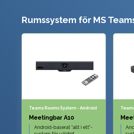
Rumssystem för MS Teams
Teams Rooms System - Android
Teams
Meetingbar A10
Meet
Android-baserat "allt i ett"-
Andr
system för väldigt
sys