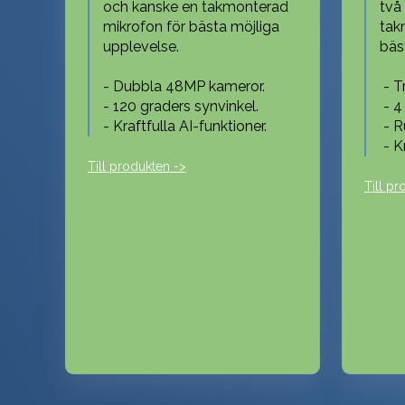
och kanske en takmonterad
två
mikrofon för bästa möjliga
tak
upplevelse.
bäs
- Dubbla 48MP kameror.
- T
- 120 graders synvinkel.
- 4
- Kraftfulla AI-funktioner.
- R
- Kr
Till produkten ->
Till pr