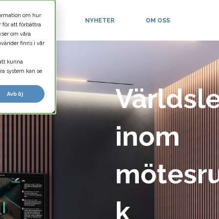
formation om hur
KUNDPROJEKT
NYHETER
OM OSS
ör att förbättra
yser om våra
vänder finns i vår
att kunna
åra system kan se
Världsl
Avböj
inom
mötesr
k