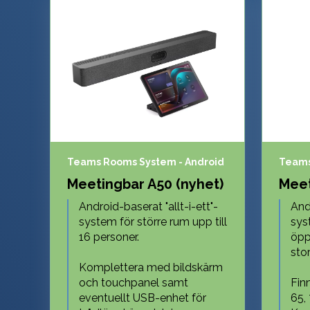
Teams Rooms System - Android
Teams
Meetingbar A50 (nyhet)
Meet
Android-baserat "allt-i-ett"-
Andr
system för större rum upp till
sys
16 personer.
öppn
sto
Komplettera med bildskärm
och touchpanel samt
Finn
eventuellt USB-enhet för
65,