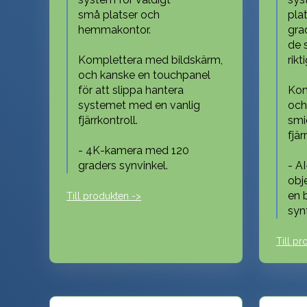
små platser och
pla
hemmakontor.
gra
de 
Komplettera med bildskärm,
rikt
och kanske en touchpanel
för att slippa hantera
Kom
systemet med en vanlig
och
fjärrkontroll.
smi
fjär
- 4K-kamera med 120
graders synvinkel.
- A
obj
en 
Till produkten ->
synf
Till pr