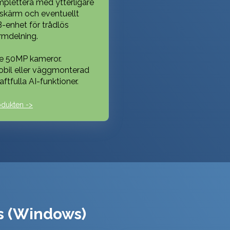
plettera med ytterligare
dskärm och eventuellt
-enhet för trådlös
rmdelning.
re 50MP kameror.
obil eller väggmonterad
aftfulla AI-funkt
ioner.
odukten ->
s (Windows)