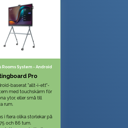
 Rooms System - Android
ingboard Pro
oid-baserat "allt-i-ett"-
tem med touchskärm för
a ytor, eller små till
ra rum.
s i flera olika storlekar på
 75 och 86 tum.