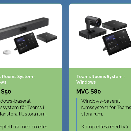
 Rooms System -
Teams Rooms System -
ows
Windows
 S50
MVC S80
dows-baserat
Windows-baserat
ssystem för Teams i
rumssystem för Teams 
anstora till stora rum.
stora rum.
plettera med en eller
Komplettera med två