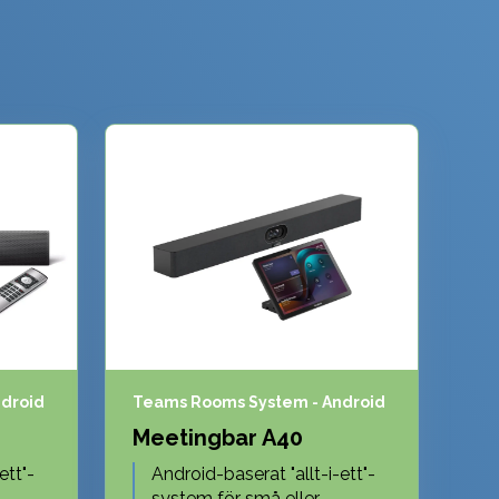
droid
Teams Rooms System - Android
Meetingbar A40
ett"-
Android-baserat "allt-i-ett"-
system för små eller