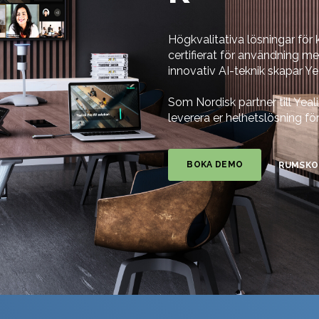
Högkvalitativa lösningar för 
certifierat för användning 
innovativ AI-teknik skapar Ye
Som Nordisk partner till Yeali
leverera er helhetslösning f
BOKA DEMO
RUMSKO