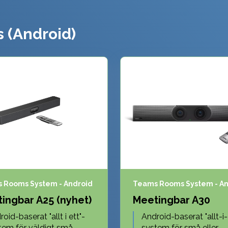
 (Android)
 Rooms System - Android
Teams Rooms System - An
ingbar A25 (nyhet)
Meetingbar A30
oid-baserat "allt i ett"-
Android-baserat "allt-i-
tem för väldigt små
system för små eller