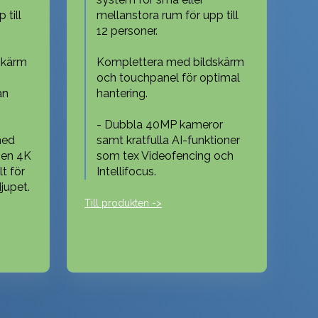
 till
mellanstora rum för upp till
12 personer.
skärm
Komplettera med bildskärm
och touchpanel för optimal
an
hantering.
- Dubbla 40MP kameror
med
samt kratfulla AI-funktioner
 en 4K
som tex Videofencing och
t för
Intellifocus.
jupet.
Till produkten ->