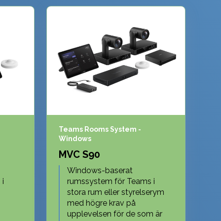
Teams Rooms System -
Windows
MVC S90
Windows-baserat
i
rumssystem för Teams i
stora rum eller styrelserym
med högre krav på
upplevelsen för de som är