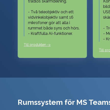
trådlös skärmdelning.
Kom
bil
- Två teleobjektiv och ett
USB
vidvinkelobjektiv samt 16
skä
mikrofoner gör att alla i
rummet både syns och hörs.
- T
- Kraftfulla AI-funktioner.
- M
- Kr
Till produkten ->
Till pr
Rumssystem för MS Team