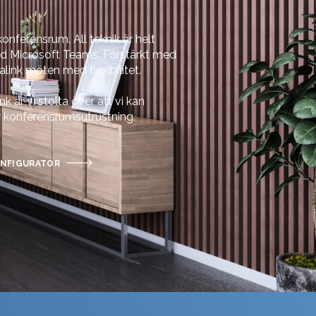
konferensrum. All teknik är helt
med Microsoft Teams. Förstärkt med
alink möten med flexibilitet.
nk är vi stolta över att vi kan
ör konferensrumsutrustning.
NFIGURATOR