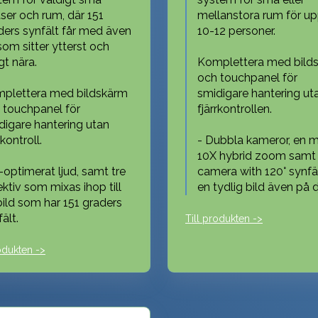
tser och rum, där 151
mellanstora rum för upp
ders synfält får med även
10-12 personer.
som sitter ytterst och
igt nära.
Komplettera med bild
och touchpanel för
plettera med bildskärm
smidigare hantering ut
 touchpanel för
fjärrkontrollen.
digare hantering utan
rkontroll.
- Dubbla kameror, en 
10X hybrid zoom samt
I-optimerat ljud, samt tre
camera with 120° synfäl
ektiv som mixas ihop till
en tydlig bild även på d
bild som har 151 graders
ält.
Till produkten ->
odukten ->