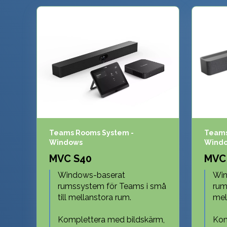
Teams Rooms System -
Teams
Windows
Wind
M
VC S40
MVC
Windows-baserat
Win
rumssystem för Teams i små
rum
till mellanstora rum.
mell
Komplettera med bildskärm,
Kom