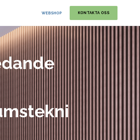
KONTAKTA OSS
WEBSHOP
edande
umstekni